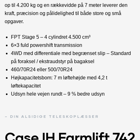
op til 4.200 kg og en rækkevidde på 7 meter leverer den
kraft, præcision og pålidelighed til både store og små
opgaver.
FPT Stage 5 – 4 cylindret 4.500 cm³
6×3 fuld powershift transmission
4WD med differentiale med begrænset slip – Standard
på foraksel / ekstraudstyr på bagaksel
460/70R24 eller 500/70R24
Højkapacitetsbom: 7 m løftehøjde med 4,2 t
løftekapacitet
Udsyn hele vejen rundt – 9 % bedre udsyn
– DIN ALSIDIGE TELESKOPLÆSSER
Case IH Farmlift 742