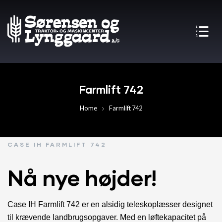
Farmlift 742
Home
Farmlift 742
CASE IH FARMLIFT 742
Nå nye højder!
Case IH Farmlift 742 er en alsidig teleskoplæsser designet
til krævende landbrugsopgaver. Med en løftekapacitet på