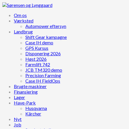
Om os
Værksted
Automower eftersyn
Landbrug
Shift Gear kampagne
Case IH demo
GPS Kursus
Disponering 2026
Høst 2026
Farmlift 742
JCB TM320 demo
Precision Farming
Case IH FieldOps
Brugte maskiner
Finansiering
Lager
Have-Park
Husqvarna
Kärcher
Nyt
Job