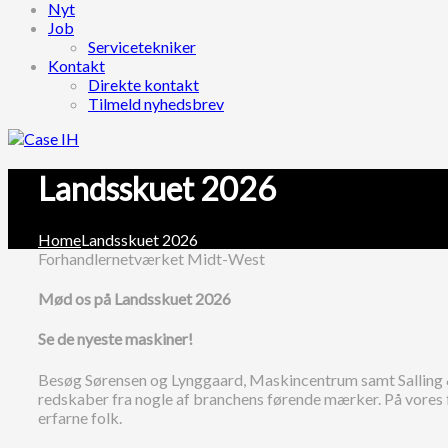
Nyt
Job
Servicetekniker
Kontakt
Direkte kontakt
Tilmeld nyhedsbrev
Landsskuet 2026
Home
Landsskuet 2026
Forhandlernetværket Midt-West
Mød os på Landsskuet 2026
Se
de nyeste maskiner!
Besøg Sørensen og Lynggaard, Maskincentrum samt Salling &
redskaber fra nogle af branchens førende mærker. På vores 
erfarne folk.