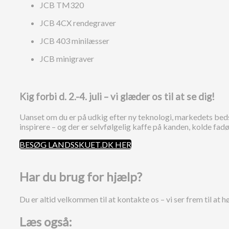
JCB TM320
JCB 4CX rendegraver
JCB 403 minilæsser
JCB minigraver
Kig forbi d. 2.-4. juli – vi glæder os til at se dig!
Uanset om du er på udkig efter ny teknologi, markedets bedst
inspirere – og der er selvfølgelig kaffe på kanden, kolde fadøl o
BESØG LANDSSKUET.DK HER
Har du brug for hjælp?
Du er altid velkommen til at kontakte os – vi ser frem til at hø
Læs også: