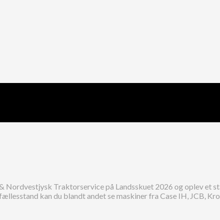
 Nordvestjysk Traktorservice på Landsskuet 2026 og oplev et st
fællesstand kan du blandt andet se maskiner fra Case IH, JCB, Kr