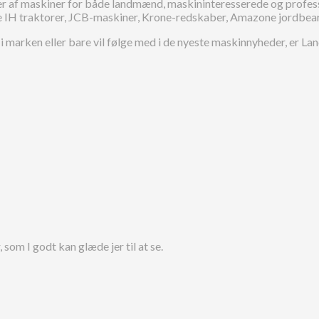
asser af maskiner for både landmænd, maskininteresserede og profess
se IH traktorer, JCB-maskiner, Krone-redskaber, Amazone jordbear
 i marken eller bare vil følge med i de nyeste maskinnyheder, er 
som I godt kan glæde jer til at se.