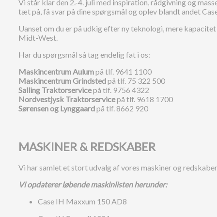
Vi står klar den 2.-4. juli med inspiration, rådgivning og m
tæt på, få svar på dine spørgsmål og oplev blandt andet Ca
Uanset om du er på udkig efter ny teknologi, mere kapacitet
Midt-West.
Har du spørgsmål så tag endelig fat i os:
Maskincentrum Aulum
på tlf. 9641 1100
Maskincentrum Grindsted
på tlf. 75 322 500
Salling Traktorservice
på tlf. 9756 4322
Nordvestjysk Traktorservice
på tlf. 9618 1700
Sørensen og Lynggaard
på tlf. 8662 920
MASKINER & REDSKABER
Vi har samlet et stort udvalg af vores maskiner og redskaber, 
Vi opdaterer løbende maskinlisten herunder:
Case IH Maxxum 150 AD8