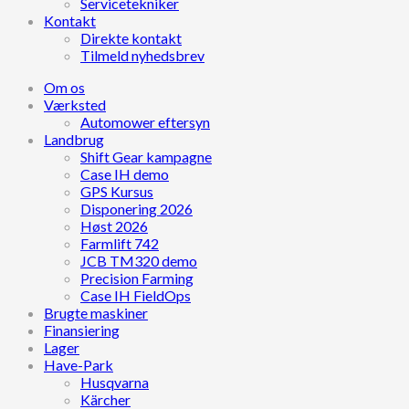
Servicetekniker
Kontakt
Direkte kontakt
Tilmeld nyhedsbrev
Om os
Værksted
Automower eftersyn
Landbrug
Shift Gear kampagne
Case IH demo
GPS Kursus
Disponering 2026
Høst 2026
Farmlift 742
JCB TM320 demo
Precision Farming
Case IH FieldOps
Brugte maskiner
Finansiering
Lager
Have-Park
Husqvarna
Kärcher