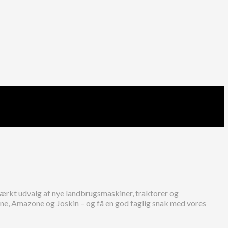
ærkt udvalg af nye landbrugsmaskiner, traktorer og
one, Amazone og Joskin – og få en god faglig snak med vores