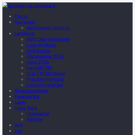
Om os
Værksted
Automower eftersyn
Landbrug
Shift Gear kampagne
Case IH demo
GPS Kursus
Disponering 2026
Høst 2026
Farmlift 742
JCB TM320 demo
Precision Farming
Case IH FieldOps
Brugte maskiner
Finansiering
Lager
Have-Park
Husqvarna
Kärcher
Nyt
Job