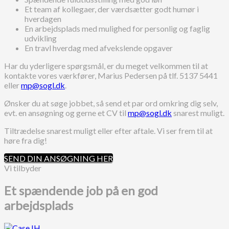
Et team af kollegaer, der værdsætter godt humør i
hverdagen
En arbejdsplads med mulighed for personlig og faglig
udvikling
En travl hverdag med afvekslende opgaver
Har du yderligere spørgsmål, er du meget velkommen til at
kontakte vores værkfører, Marius Pedersen på tlf. 5137 5441
eller
mp@sogl.dk
.
Ønsker du at søge jobbet, så send et par ord omkring dig selv,
evt. en ansøgning og gerne et CV til
mp@sogl.dk
snarest muligt.
Tiltrædelse snarest muligt eller efter aftale. Vi ser frem til at
høre fra dig!
SEND DIN ANSØGNING HER
Vi tilbyder
Et spændende job på en god
arbejdsplads