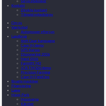
Servicetekniker
Kontakt
Direkte kontakt
Tilmeld nyhedsbrev
Om os
Værksted
Automower eftersyn
Landbrug
Shift Gear kampagne
Case IH demo
GPS Kursus
Disponering 2026
Høst 2026
Farmlift 742
JCB TM320 demo
Precision Farming
Case IH FieldOps
Brugte maskiner
Finansiering
Lager
Have-Park
Husqvarna
Kärcher