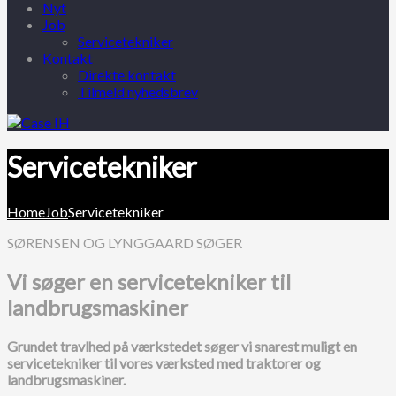
Nyt
Job
Servicetekniker
Kontakt
Direkte kontakt
Tilmeld nyhedsbrev
Servicetekniker
Home
Job
Servicetekniker
SØRENSEN OG LYNGGAARD SØGER
Vi søger en servicetekniker til
landbrugsmaskiner
Grundet travlhed på værkstedet søger vi snarest muligt en
servicetekniker til vores værksted med traktorer og
landbrugsmaskiner.