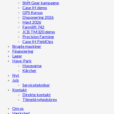
Shift Gear kampagne
Case IH demo
GPS Kursus
Disponering 2026
Høst 2026
Farmlift 742
JCB TM320 demo
Precision Farming
Case IH FieldOps
Brugte maskiner
Finansiering
Lager
Have-Park
Husqvarna
Kärcher
Nyt
Job
Servicetekniker
Kontakt
Direkte kontakt
Tilmeld nyhedsbrev
Om os
Værksted