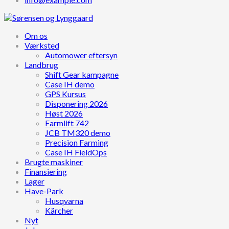
Om os
Værksted
Automower eftersyn
Landbrug
Shift Gear kampagne
Case IH demo
GPS Kursus
Disponering 2026
Høst 2026
Farmlift 742
JCB TM320 demo
Precision Farming
Case IH FieldOps
Brugte maskiner
Finansiering
Lager
Have-Park
Husqvarna
Kärcher
Nyt