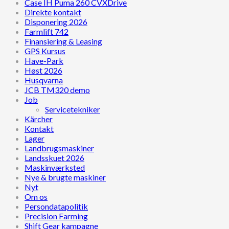
Case IH Puma 260 CVXDrive
Direkte kontakt
Disponering 2026
Farmlift 742
Finansiering & Leasing
GPS Kursus
Have-Park
Høst 2026
Husqvarna
JCB TM320 demo
Job
Servicetekniker
Kärcher
Kontakt
Lager
Landbrugsmaskiner
Landsskuet 2026
Maskinværksted
Nye & brugte maskiner
Nyt
Om os
Persondatapolitik
Precision Farming
Shift Gear kampagne