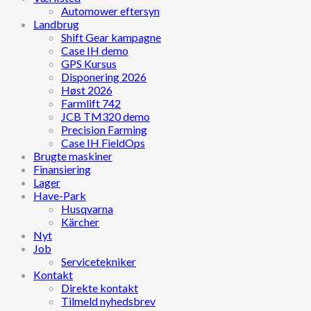
Automower eftersyn
Landbrug
Shift Gear kampagne
Case IH demo
GPS Kursus
Disponering 2026
Høst 2026
Farmlift 742
JCB TM320 demo
Precision Farming
Case IH FieldOps
Brugte maskiner
Finansiering
Lager
Have-Park
Husqvarna
Kärcher
Nyt
Job
Servicetekniker
Kontakt
Direkte kontakt
Tilmeld nyhedsbrev