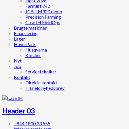
Høst 2026
Farmlift 742
JCB TM320 demo
Precision Farming
Case IH FieldOps
Brugte maskiner
Finansiering
Lager
Have-Park
Husqvarna
Kärcher
Nyt
Job
Servicetekniker
Kontakt
Direkte kontakt
Tilmeld nyhedsbrev
Header 03
+844 1800 33 555
info@example.com