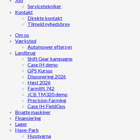
Job
Servicetekniker
Kontakt
Direkte kontakt
Tilmeld nyhedsbrev
Om os
Værksted
Automower eftersyn
Landbrug
Shift Gear kampagne
Case IH demo
GPS Kursus
Disponering 2026
Høst 2026
Farmlift 742
JCB TM320 demo
Precision Farming
Case IH FieldOps
Brugte maskiner
Finansiering
Lager
Have-Park
Husqvarna