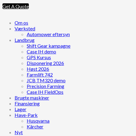
Get A Quote
Om os
Værksted
Automower eftersyn
Landbrug
Shift Gear kampagne
Case IH demo
GPS Kursus
Disponering 2026
Høst 2026
Farmlift 742
JCB TM320 demo
Precision Farming
Case IH FieldOps
Brugte maskiner
Finansiering
Lager
Have-Park
Husqvarna
Kärcher
Nyt