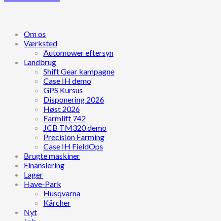
Om os
Værksted
Automower eftersyn
Landbrug
Shift Gear kampagne
Case IH demo
GPS Kursus
Disponering 2026
Høst 2026
Farmlift 742
JCB TM320 demo
Precision Farming
Case IH FieldOps
Brugte maskiner
Finansiering
Lager
Have-Park
Husqvarna
Kärcher
Nyt