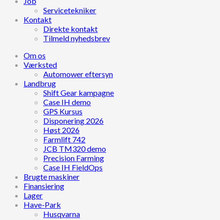
Job
Servicetekniker
Kontakt
Direkte kontakt
Tilmeld nyhedsbrev
Om os
Værksted
Automower eftersyn
Landbrug
Shift Gear kampagne
Case IH demo
GPS Kursus
Disponering 2026
Høst 2026
Farmlift 742
JCB TM320 demo
Precision Farming
Case IH FieldOps
Brugte maskiner
Finansiering
Lager
Have-Park
Husqvarna