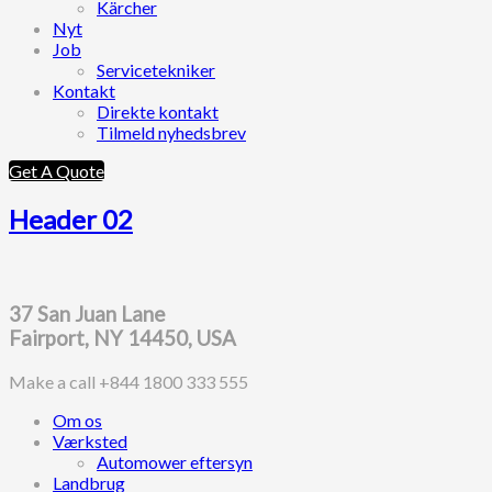
Kärcher
Nyt
Job
Servicetekniker
Kontakt
Direkte kontakt
Tilmeld nyhedsbrev
Get A Quote
Header 02
37 San Juan Lane
Fairport, NY 14450, USA
Make a call
+844 1800 333 555
Om os
Værksted
Automower eftersyn
Landbrug