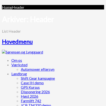
Home
Header
Arkiver:
Header
List Header
Hovedmenu
Om os
Værksted
Automower eftersyn
Landbrug
Shift Gear kampagne
Case IH demo
GPS Kursus
Disponering 2026
Høst 2026
Farmlift 742
JCB TM320 demo