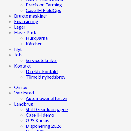
Precision Farming
Case IH FieldOps
Brugte maskiner
Finansiering
Lager
Have-Park
Husqvarna
Kärcher
Nyt
Job
Servicetekniker
Kontakt
Direkte kontakt
Tilmeld nyhedsbrev
Om os
Værksted
Automower eftersyn
Landbrug
Shift Gear kampagne
Case IH demo
GPS Kursus
Disponering 2026