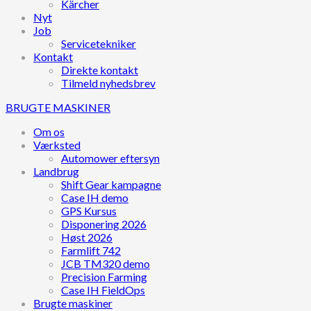
Kärcher
Nyt
Job
Servicetekniker
Kontakt
Direkte kontakt
Tilmeld nyhedsbrev
BRUGTE MASKINER
Om os
Værksted
Automower eftersyn
Landbrug
Shift Gear kampagne
Case IH demo
GPS Kursus
Disponering 2026
Høst 2026
Farmlift 742
JCB TM320 demo
Precision Farming
Case IH FieldOps
Brugte maskiner